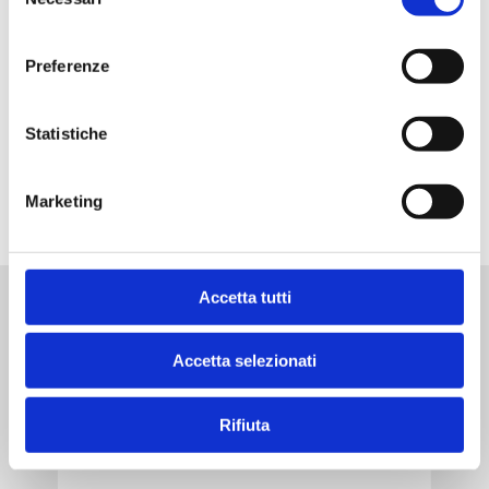
del
consenso
Feeding recommendation
Preferenze
Statistiche
Storage
Marketing
Accetta tutti
YOU MIGHT ALSO BE INTERESTED
Accetta selezionati
Rifiuta
IN BROTH CAT