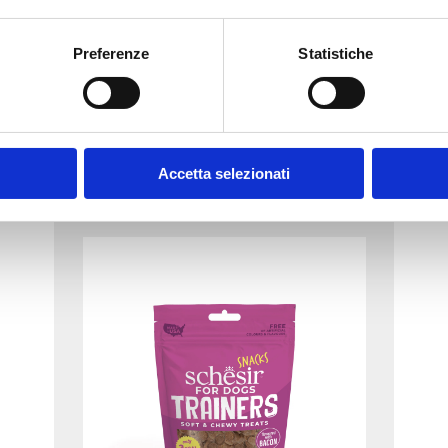
Flavoured with Chicken
Preferenze
Statistiche
113g
113g
Accetta selezionati