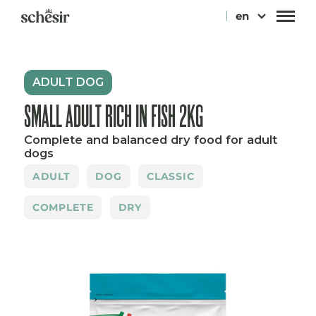
Skip
en
to
content
ADULT DOG
SMALL ADULT RICH IN FISH 2KG
Complete and balanced dry food for adult
dogs
ADULT
DOG
CLASSIC
COMPLETE
DRY