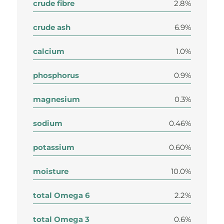
crude fibre
2.8%
crude ash
6.9%
calcium
1.0%
phosphorus
0.9%
magnesium
0.3%
sodium
0.46%
potassium
0.60%
moisture
10.0%
total Omega 6
2.2%
total Omega 3
0.6%