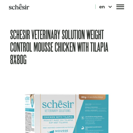
Skip
en
to
content
SCHESIR VETERINARY SOLUTION WEIGHT
CONTROL MOUSSE CHICKEN WITH TILAPIA
8X80G