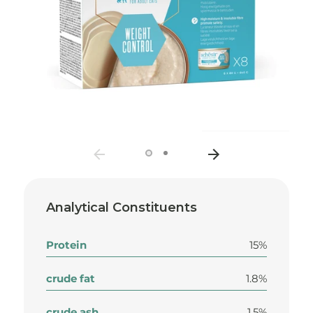
Analytical Constituents
Protein
15%
crude fat
1.8%
crude ash
1.5%