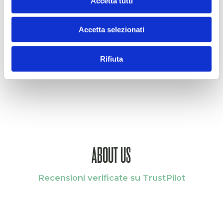
Accetta tutti
Accetta selezionati
Storage
Rifiuta
ABOUT US
Recensioni verificate su TrustPilot