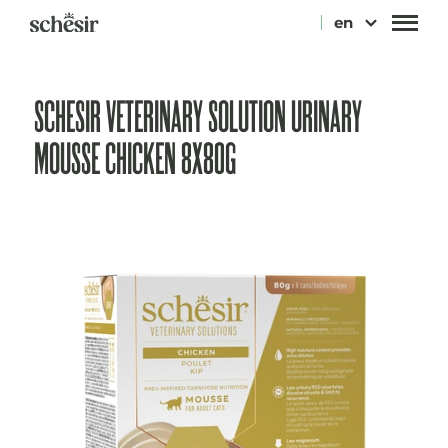
Skip
en
to
content
SCHESIR VETERINARY SOLUTION URINARY
MOUSSE CHICKEN 8X80G