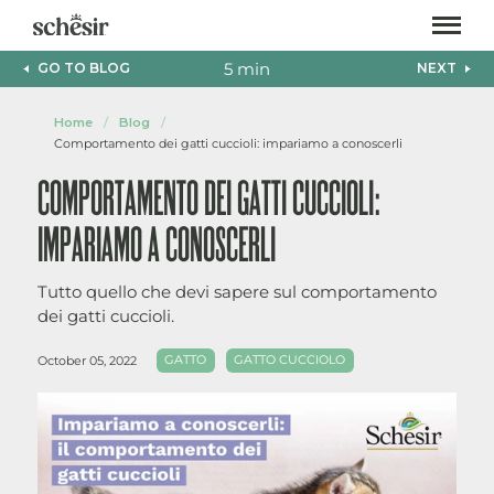
Skip
to
content
5 min
GO TO BLOG
NEXT
Home
/
Blog
/
Comportamento dei gatti cuccioli: impariamo a conoscerli
COMPORTAMENTO DEI GATTI CUCCIOLI:
IMPARIAMO A CONOSCERLI
Tutto quello che devi sapere sul comportamento
dei gatti cuccioli.
October 05, 2022
GATTO
GATTO CUCCIOLO