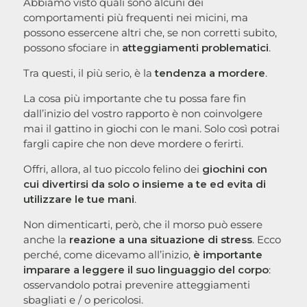
Abbiamo visto quali sono alcuni dei
comportamenti più frequenti nei micini, ma
possono essercene altri che, se non corretti subito,
possono sfociare in
atteggiamenti problematici
.
Tra questi, il più serio, è la
tendenza a mordere
.
La cosa più importante che tu possa fare fin
dall’inizio del vostro rapporto è non coinvolgere
mai il gattino in giochi con le mani. Solo così potrai
fargli capire che non deve mordere o ferirti.
Offri, allora, al tuo piccolo felino dei
giochini con
cui divertirsi da solo o insieme a te ed evita di
utilizzare le tue mani
.
Non dimenticarti, però, che il morso può essere
anche la
reazione a una situazione di stress
. Ecco
perché, come dicevamo all’inizio,
è importante
imparare a leggere il suo linguaggio del corpo
:
osservandolo potrai prevenire atteggiamenti
sbagliati e / o pericolosi.