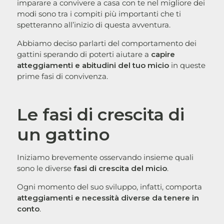
imparare a convivere a casa con te nel migliore dei
modi sono tra i compiti più importanti che ti
spetteranno all’inizio di questa avventura.
Abbiamo deciso parlarti del comportamento dei
gattini sperando di poterti aiutare a
capire
atteggiamenti e abitudini del tuo micio
in queste
prime fasi di convivenza.
Le fasi di crescita di
un gattino
Iniziamo brevemente osservando insieme quali
sono le diverse
fasi di crescita del micio
.
Ogni momento del suo sviluppo, infatti, comporta
atteggiamenti e necessità diverse da tenere in
conto
.