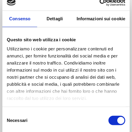
è la sua postura quando è in uno stato di
tranquillità
, in questo modo sarai in grado di
osservare anche i suoi più piccoli cambiamenti
.
Consenso
Dettagli
Informazioni sui cookie
Successivamente, cerca di
capire in che modo si
rapporta agli oggetti o alle situazioni quando è
interessato a qualcosa
. Così, ad esempio, potrai
Questo sito web utilizza i cookie
intuire quando si avvicina a un giocattolo per
Utilizziamo i cookie per personalizzare contenuti ed
giocare e coinvolgerlo in una attività divertente
annunci, per fornire funzionalità dei social media e per
insieme a te.
analizzare il nostro traffico. Condividiamo inoltre
Un altro atteggiamento da imparare a riconoscere
informazioni sul modo in cui utilizzi il nostro sito con i
è la
preoccupazione
. Identificare un suo
nostri partner che si occupano di analisi dei dati web,
momento di stress
ti aiuterà a capire quando
pubblicità e social media, i quali potrebbero combinarle
lasciarlo tranquillo e quando dargli l’opportunità
con altre informazioni che hai fornito loro o che hanno
di allontanarsi da una situazione a lui sgradita
.
raccolto dal tuo utilizzo dei loro servizi.
Quest’ultima situazione ti verrà in supporto
soprattutto per
evitare che il micio possa avere
Selezione
paura
e consentirgli di
allontanarsi da ciò che lo
Necessari
del
spaventa permettendogli di calmarsi
.
consenso