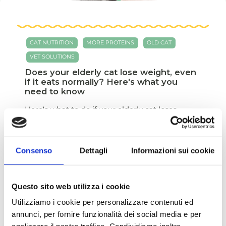
CAT NUTRITION
MORE PROTEINS
OLD CAT
VET SOLUTIONS
Does your elderly cat lose weight, even
if it eats normally? Here's what you
need to know
Here's what to do if your elderly cat loses
weight, even if it eats normally.
READ MORE
Consenso
Dettagli
Informazioni sui cookie
CAT
CAT NUTRITION
HYDRATION
MIX FEEDING
VET SOLUTIONS
Questo sito web utilizza i cookie
Why does my cat drink so much? When
Utilizziamo i cookie per personalizzare contenuti ed
to worry and what to do
annunci, per fornire funzionalità dei social media e per