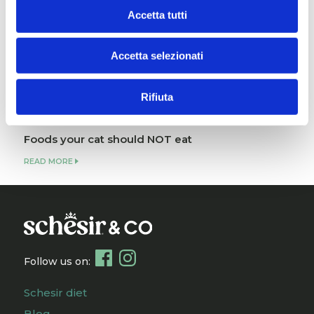
Does your elderly cat lose weight, even if it eats
Accetta tutti
normally? Here's what you need to know
READ MORE
Accetta selezionati
Why does my cat drink so much? When to worry
and what to do
Rifiuta
READ MORE
Foods your cat should NOT eat
READ MORE
Follow us on:
Schesir diet
Blog