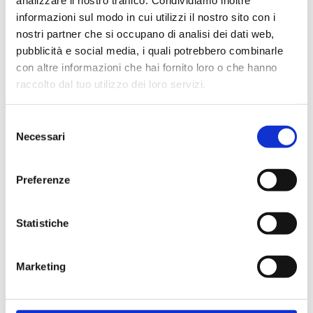
analizzare il nostro traffico. Condividiamo inoltre
Does your cat drink a lot? We explain why this
informazioni sul modo in cui utilizzi il nostro sito con i
might be.
nostri partner che si occupano di analisi dei dati web,
READ MORE
pubblicità e social media, i quali potrebbero combinarle
con altre informazioni che hai fornito loro o che hanno
raccolto dal tuo utilizzo dei loro servizi.
CAT
CAT NUTRITION
HYDRATION
MORE PROTEINS
Selezione
Foods your cat should NOT eat
Necessari
del
Find out what cats must not eat.
consenso
Preferenze
READ MORE
Statistiche
Back to blog
Marketing
LATEST ARTICLES