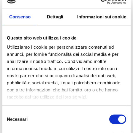
L'alimentazione del cane in gravidanza e
dei suoi cuccioli
Consenso
Dettagli
Informazioni sui cookie
Stai per diventare “genitore” di una cucciolata?
Hai deciso di adottare un cagnolino? Scopri
l’alimentazione giusta!
Questo sito web utilizza i cookie
READ MORE
Utilizziamo i cookie per personalizzare contenuti ed
annunci, per fornire funzionalità dei social media e per
analizzare il nostro traffico. Condividiamo inoltre
BENESSERE CANE
CONSIGLI PRATICI
informazioni sul modo in cui utilizzi il nostro sito con i
Lavare il cane in inverno: sì o no?
nostri partner che si occupano di analisi dei dati web,
Come spesso accade, la verità sta nel mezzo: si
pubblicità e social media, i quali potrebbero combinarle
può lavare il cane in inverno, ma con alcune
con altre informazioni che hai fornito loro o che hanno
accortezze.
raccolto dal tuo utilizzo dei loro servizi.
READ MORE
Selezione
Necessari
del
BENESSERE CANE
CONSIGLI PRATICI
consenso