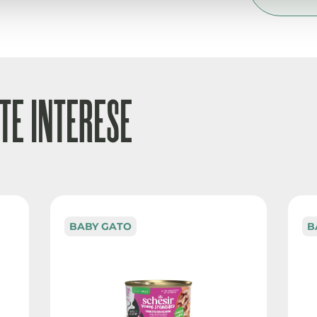
TE INTERESE
BABY GATO
B