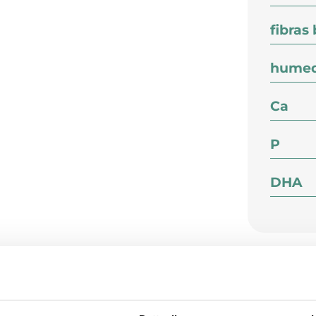
fibras
hume
Ca
P
DHA
Co