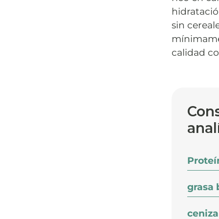
hidratació
sin cereal
mínimamen
calidad co
Cons
anal
Proteí
grasa 
ceniza