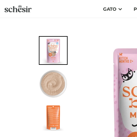
Ir
GATO
P
directamente
al
contenido