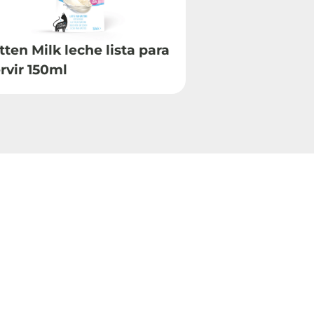
tten Milk leche lista para
Filetes de hí
rvir 150ml
en caldo 70g 