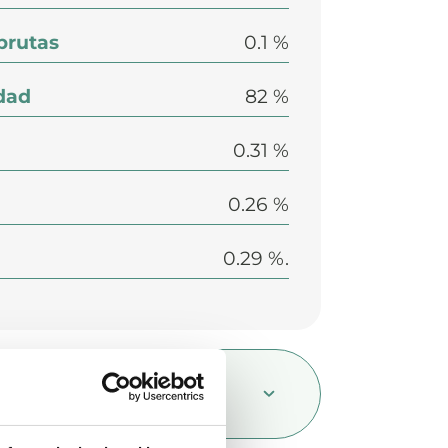
 brutas
0.1 %
dad
82 %
0.31 %
0.26 %
0.29 %.
mposición