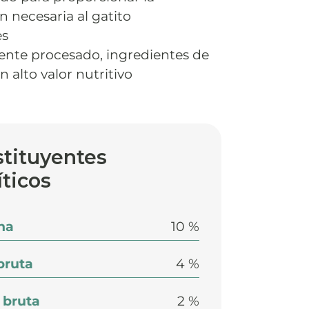
n necesaria al gatito
es
te procesado, ingredientes de
n alto valor nutritivo
tituyentes
íticos
na
10 %
bruta
4 %
 bruta
2 %