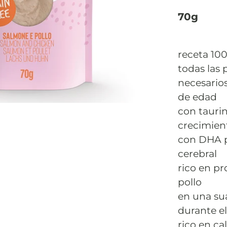
70g
receta 10
todas las 
necesarios
de edad
con taurin
crecimien
con DHA p
cerebral
rico en p
pollo
en una su
durante el
rico en ca