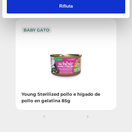
QUIZÁS TAMBIÉN TE INTERESE
Rifiuta
BABY GATO
Young Sterilized pollo e hígado de
pollo en gelatina 85g