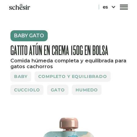
Ir
es
directamente
al
contenido
BABY GATO
GATITO ATÚN EN CREMA 150G EN BOLSA
Comida húmeda completa y equilibrada para
gatos cachorros
BABY
COMPLETO Y EQUILIBRADO
CUCCIOLO
GATO
HUMEDO