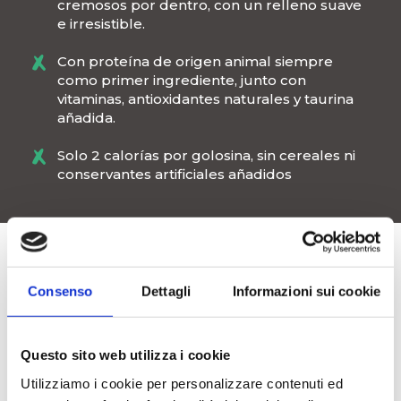
cremosos por dentro, con un relleno suave
e irresistible.
Con proteína de origen animal siempre
como primer ingrediente, junto con
vitaminas, antioxidantes naturales y taurina
añadida.
Solo 2 calorías por golosina, sin cereales ni
conservantes artificiales añadidos
¡DESCUBRE SNAX! PARA GATOS
Consenso
Dettagli
Informazioni sui cookie
COMPLETO Y EQUILIBRADO
Questo sito web utilizza i cookie
Utilizziamo i cookie per personalizzare contenuti ed