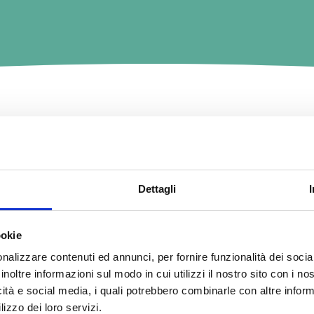
STROS SNACKS PARA EL 
Dettagli
ookie
nalizzare contenuti ed annunci, per fornire funzionalità dei socia
TODOS LOS PRODUCTOS
STIX GATO
SNAX
inoltre informazioni sul modo in cui utilizzi il nostro sito con i n
icità e social media, i quali potrebbero combinarle con altre inform
lizzo dei loro servizi.