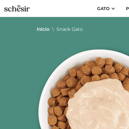
Ir
GATO
P
directamente
al
contenido
Inicio
\
Snack Gato