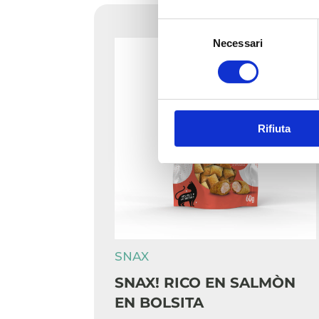
Selezione
Necessari
del
consenso
Rifiuta
SNAX
SNAX! RICO EN SALMÒN
EN BOLSITA