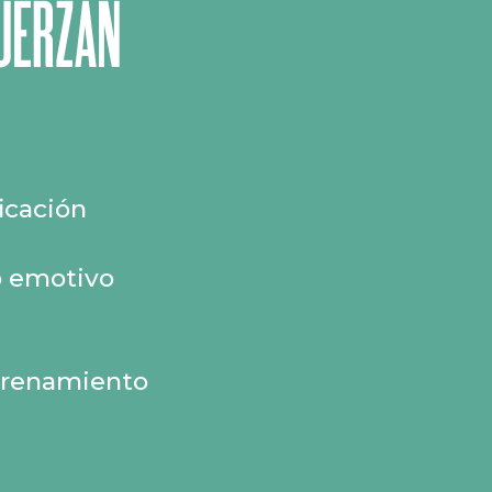
FUERZAN
icación
o emotivo
ntrenamiento