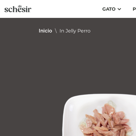
Ir
GATO
P
directamente
al
contenido
Inicio
\
In Jelly Perro