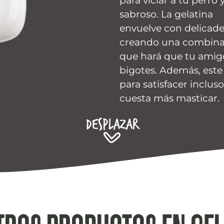
para viciar a tu perr
sabroso. La gelatina
envuelve con delicade
creando una combinac
que hará que tu amigo
bigotes. Además, este
para satisfacer incluso
cuesta más masticar.
Desplazar