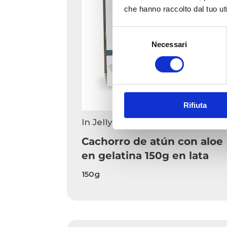
che hanno raccolto dal tuo uti
Selezione
Necessari
del
consenso
Rifiuta
In Jelly Perro
Cachorro de atún con aloe
en gelatina 150g en lata
150g