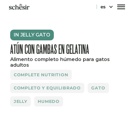
Ir
es
directamente
al
contenido
IN JELLY GATO
ATÚN CON GAMBAS EN GELATINA
Alimento completo húmedo para gatos
adultos
COMPLETE NUTRITION
COMPLETO Y EQUILIBRADO
GATO
JELLY
HUMEDO