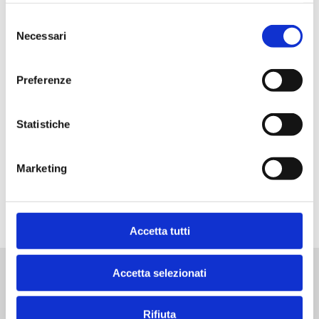
Descripción
Selezione
Necessari
del
consenso
Preferenze
Alimentación
Statistiche
Marketing
Almacenamiento
Accetta tutti
Accetta selezionati
QUIZÁS TAMBIÉN TE INTERESE
Rifiuta