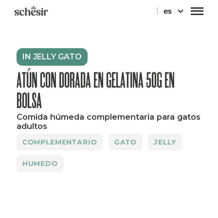
Ir
es
directamente
al
contenido
IN JELLY GATO
ATÚN CON DORADA EN GELATINA 50G EN
BOLSA
Comida húmeda complementaria para gatos
adultos
COMPLEMENTARIO
GATO
JELLY
HUMEDO