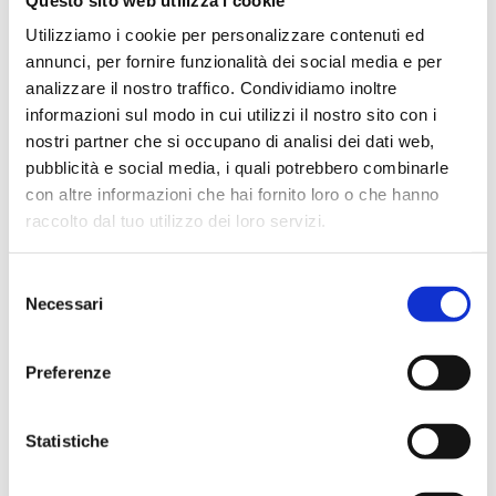
BENESSERE GATTO
GATTO
Utilizziamo i cookie per personalizzare contenuti ed
Perché i gatti producono tanto tartaro?
annunci, per fornire funzionalità dei social media e per
analizzare il nostro traffico. Condividiamo inoltre
Tutto quello che devi sapere sul tartaro nei
informazioni sul modo in cui utilizzi il nostro sito con i
gatti.
nostri partner che si occupano di analisi dei dati web,
LEER MÁS
pubblicità e social media, i quali potrebbero combinarle
con altre informazioni che hai fornito loro o che hanno
raccolto dal tuo utilizzo dei loro servizi.
ALIMENTAZIONE PER CANE
GATTO
Cibo umido per gatti sterilizzati: come
scegliere quello adatto
Selezione
Necessari
del
Gatti sterilizzati: quello che devi sapere sul cibo
consenso
umido più adatto a loro.
Preferenze
LEER MÁS
Statistiche
BENESSERE GATTO
GATTO
Il gatto non fa pipì: come intervenire