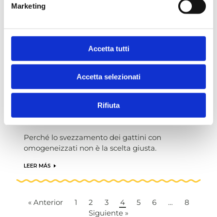
Marketing
Consigli e indicazioni da seguire se il gatto non
fa pipì.
LEER MÁS
Accetta tutti
ALIMENTAZIONE PER GATTO
GATTO
Accetta selezionati
GATTO CUCCIOLO
Svezzamento dei gattini con
Rifiuta
omogeneizzati: perché non è la scelta
giusta e quali alternative scegliere
Perché lo svezzamento dei gattini con
omogeneizzati non è la scelta giusta.
LEER MÁS
« Anterior
1
2
3
4
5
6
…
8
Siguiente »