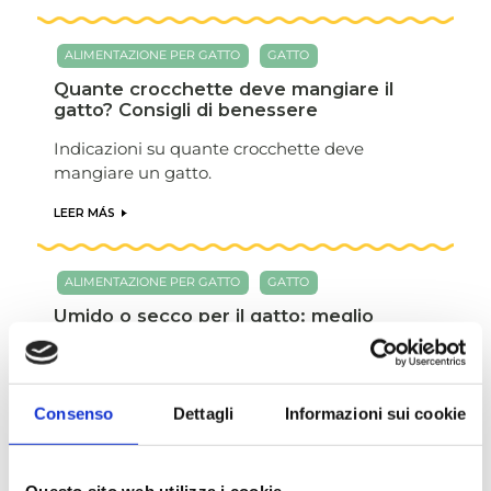
ALIMENTAZIONE PER GATTO
GATTO
Quante crocchette deve mangiare il
gatto? Consigli di benessere
Indicazioni su quante crocchette deve
mangiare un gatto.
LEER MÁS
ALIMENTAZIONE PER GATTO
GATTO
Umido o secco per il gatto: meglio
un'alimentazione mista
Consigli su come mischiare croccantini e
umido per il gatto.
Consenso
Dettagli
Informazioni sui cookie
LEER MÁS
Questo sito web utilizza i cookie