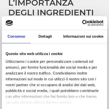
L’IMPORTANZA
DEGLI INGREDIENTI
DI ORIGINE ANIMALE
MINIMAMENTE
Consenso
Dettagli
Informazioni sui cookie
PROCESSATI
Noi di Schesir crediamo nel
valore delle proteine
Questo sito web utilizza i cookie
animali
per il benessere del gatto. Ma come
Utilizziamo i cookie per personalizzare contenuti ed
riconoscere alimenti umidi davvero validi?
annunci, per fornire funzionalità dei social media e per
Due diciture che dovrebbero metterti in allerta
analizzare il nostro traffico. Condividiamo inoltre
sono:
informazioni sul modo in cui utilizzi il nostro sito con i
nostri partner che si occupano di analisi dei dati web,
Sottoprodotti di origine animale
pubblicità e social media, i quali potrebbero combinarle
Carni e derivati
con altre informazioni che hai fornito loro o che hanno
raccolto dal tuo utilizzo dei loro servizi.
In entrambi i casi si tratta di ingredienti alternativi
alla carne, meno pregiati in termini di qualità e