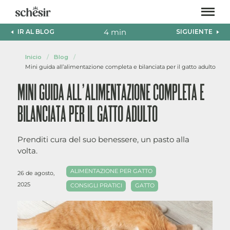
Ir
directamente
al
4 min
IR AL BLOG
SIGUIENTE
contenido
Inicio
/
Blog
/
Mini guida all’alimentazione completa e bilanciata per il gatto adulto
MINI GUIDA ALL’ALIMENTAZIONE COMPLETA E
BILANCIATA PER IL GATTO ADULTO
Prenditi cura del suo benessere, un pasto alla
volta.
ALIMENTAZIONE PER GATTO
26 de agosto,
2025
CONSIGLI PRATICI
GATTO