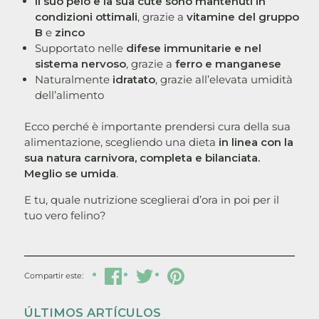
Il suo pelo e la sua cute sono mantenuti in
condizioni ottimali
, grazie a
vitamine del gruppo
B
e
zinco
Supportato nelle
difese immunitarie e nel
sistema nervoso
, grazie a
ferro e manganese
Naturalmente
idratato
, grazie all’elevata umidità
dell’alimento
Ecco perché è importante prendersi cura della sua
alimentazione, scegliendo una dieta
in linea con la
sua natura carnivora, completa e bilanciata.
Meglio se umida
.
E tu, quale nutrizione sceglierai d’ora in poi per il
tuo vero felino?
Compartir
Tuitear
Hacer
Compartir este:
pin
ÚLTIMOS ARTÍCULOS