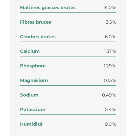
Matières grasses brutes
14.0 %
Fibres brutes
3.5 %
Cendres brutes
6.0 %
Calcium
1.57 %
Phosphore
1.29 %
Magnésium
0.15 %
Sodium
0.49 %
Potassium
0.4 %
Humidité
9.0 %