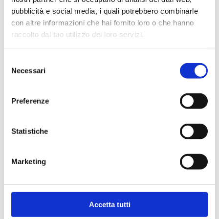
pubblicità e social media, i quali potrebbero combinarle
con altre informazioni che hai fornito loro o che hanno
raccolto dal tuo utilizzo dei loro servizi.
Alimentation
Selezione
Necessari
del
consenso
Preferenze
Conservation
Statistiche
Marketing
UNE DIFFÉRENCE QU’ILS PEUVENT SENTIR
La vraie qualité se reconnait immédiatement. Des
Accetta tutti
croquettes avec de la viande véritable comme