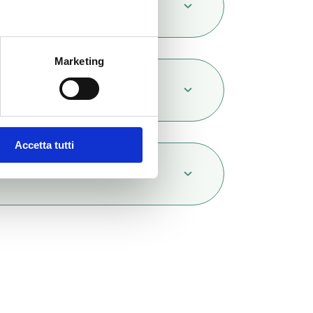
cription
Marketing
mentation
Accetta tutti
servation