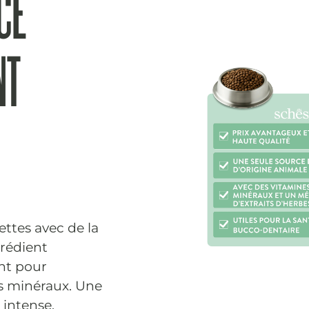
CE
NT
ttes avec de la
rédient
ent pour
es minéraux. Une
 intense.