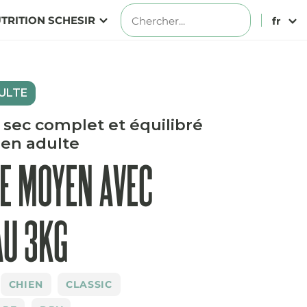
TRITION SCHESIR
fr
ULTE
 sec complet et équilibré
ien adulte
E MOYEN AVEC
AU 3KG
CHIEN
CLASSIC