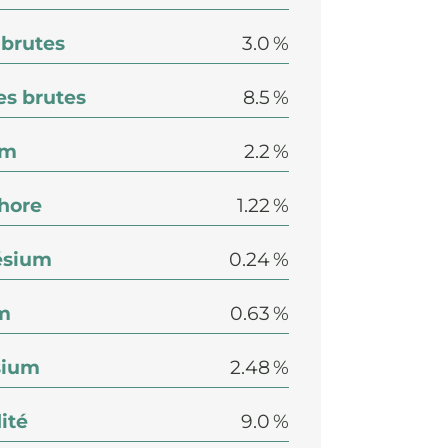
 brutes
3.0 %
s brutes
8.5 %
um
2.2 %
hore
1.22 %
sium
0.24 %
m
0.63 %
sium
2.48 %
ité
9.0 %