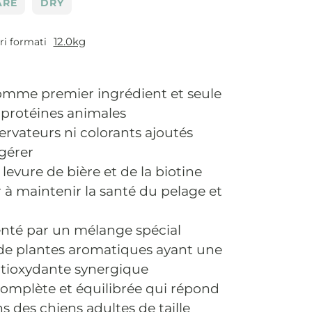
ARE
DRY
12.0kg
tri formati
mme premier ingrédient et seule
 protéines animales
rvateurs ni colorants ajoutés
igérer
 levure de bière et de la biotine
 à maintenir la santé du pelage et
u
té par un mélange spécial
 de plantes aromatiques ayant une
ntioxydante synergique
omplète et équilibrée qui répond
s des chiens adultes de taille