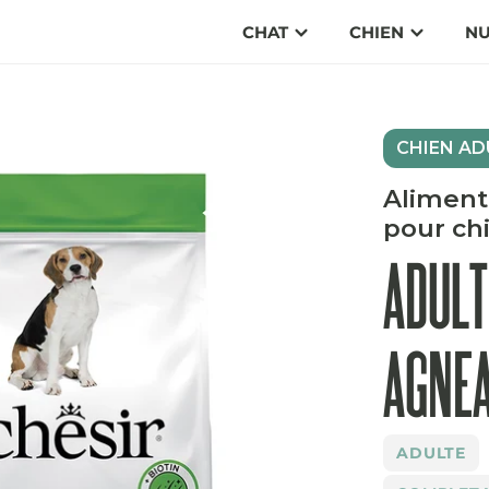
CHAT
CHIEN
NU
CHIEN AD
Aliment
pour ch
ADULT
AGNE
ADULTE