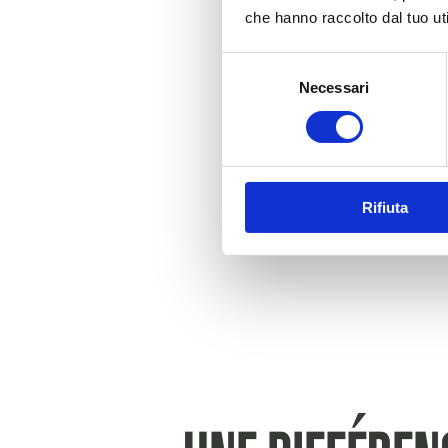
che hanno raccolto dal tuo uti
Selezione
Necessari
del
consenso
Rifiuta