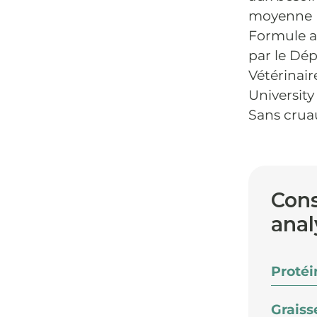
moyenne
Formule a
par le Dé
Vétérinai
University
Sans crua
Cons
anal
Protéi
Graiss