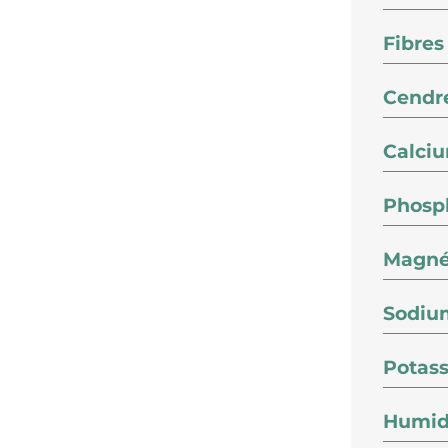
Fibres
Cendre
Calci
Phosp
Magné
Sodiu
Potas
Humid