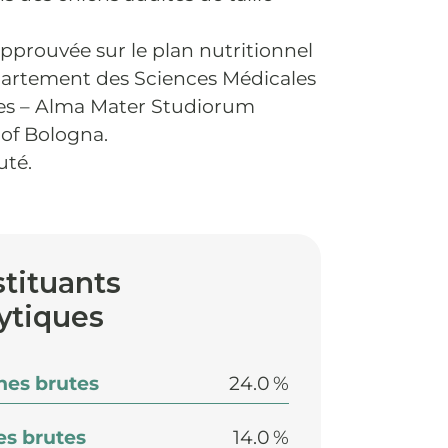
pprouvée sur le plan nutritionnel
partement des Sciences Médicales
res – Alma Mater Studiorum
 of Bologna.
uté.
tituants
ytiques
nes brutes
24.0 %
es brutes
14.0 %