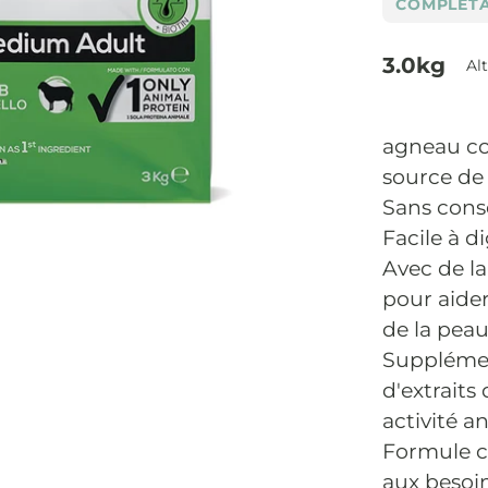
COMPLET
3.0kg
Al
agneau co
source de
Sans conse
Facile à d
Avec de la
pour aider
de la pea
Supplémen
d'extraits
activité a
Formule c
aux besoin