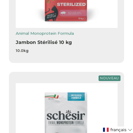
Animal Monoprotein Formula
Jambon Stérilisé 10 kg
10.0kg
NOUVEAU
français