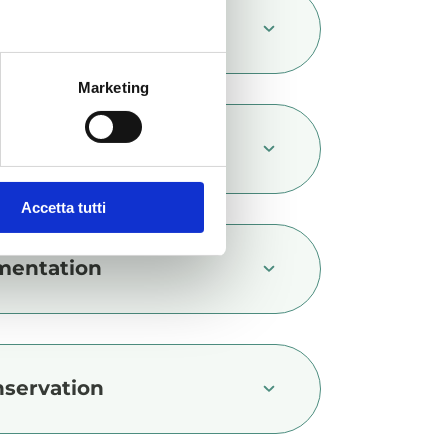
itifs nutritionnels/kg
Marketing
cription
Accetta tutti
mentation
servation