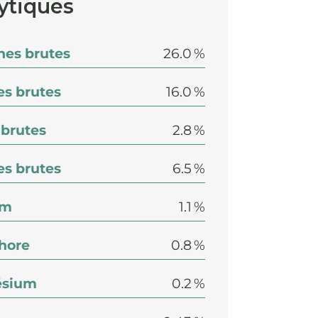
ytiques
nes brutes
26.0 %
es brutes
16.0 %
 brutes
2.8 %
s brutes
6.5 %
um
1.1 %
hore
0.8 %
sium
0.2 %