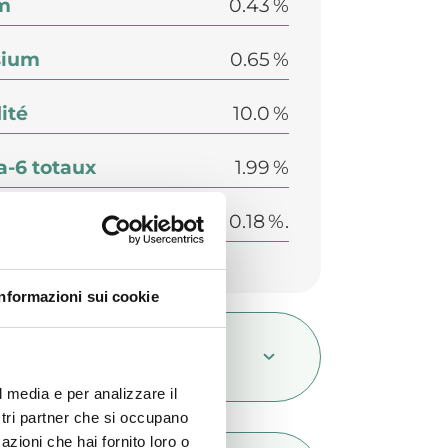
m
0.43 %
sium
0.65 %
ité
10.0 %
-6 totaux
1.99 %
-3 totaux
0.18 %.
Informazioni sui cookie
mposition
l media e per analizzare il
ostri partner che si occupano
azioni che hai fornito loro o