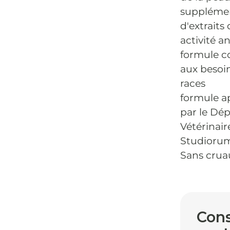
supplémen
d'extraits
activité a
formule c
aux besoin
races
formule ap
par le Dé
Vétérinair
Studiorum
Sans crua
Cons