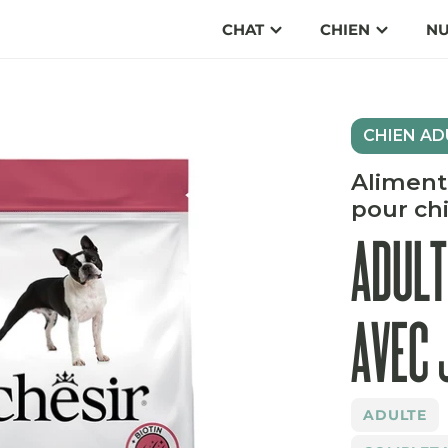
CHAT
CHIEN
NU
CHIEN AD
Aliment
pour ch
ADULT
AVEC
ADULTE