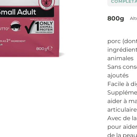
COMPLET
800g
Alt
porc (don
ingrédient
animales
Sans conse
ajoutés
Facile à d
Supplémen
aider à m
articulaire
Avec de la
pour aider
de la pea