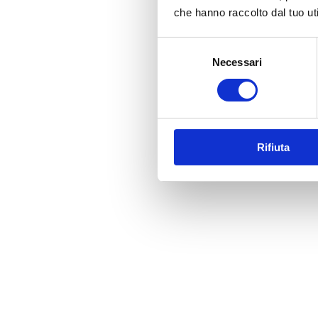
che hanno raccolto dal tuo uti
Selezione
Necessari
del
consenso
Rifiuta