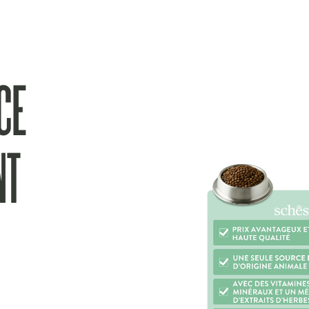
CE
NT