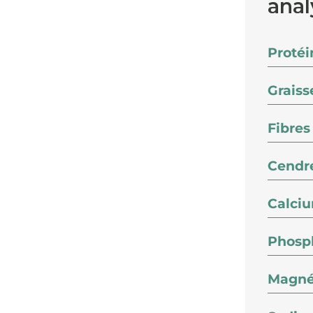
anal
Protéi
Graiss
Fibres
Cendre
Calci
Phosp
Magné