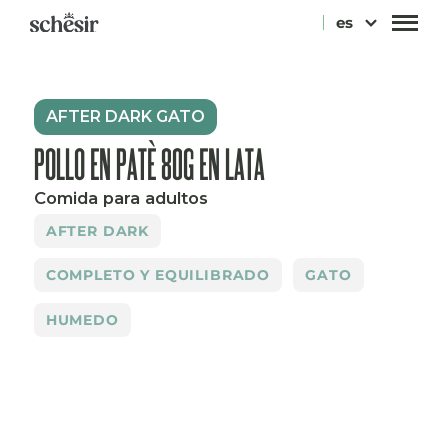
Ir
es
directamente
al
contenido
AFTER DARK GATO
POLLO EN PATÈ 80G EN LATA
Comida para adultos
AFTER DARK
COMPLETO Y EQUILIBRADO
GATO
HUMEDO