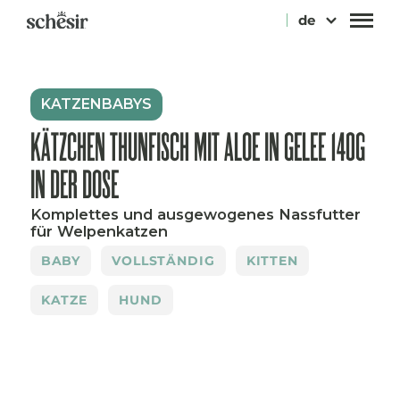
Direkt
de
zum
Inhalt
KATZENBABYS
KÄTZCHEN THUNFISCH MIT ALOE IN GELEE 140G
IN DER DOSE
Komplettes und ausgewogenes Nassfutter
für Welpenkatzen
BABY
VOLLSTÄNDIG
KITTEN
KATZE
HUND