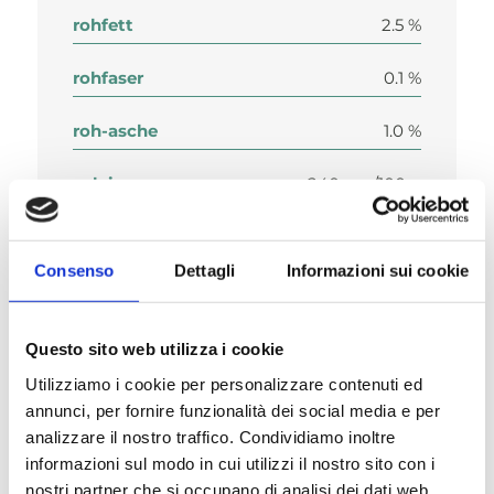
rohfett
2.5 %
rohfaser
0.1 %
roh-asche
1.0 %
calcium
240 mg/100 g
phosphor
200 mg/100 g
Consenso
Dettagli
Informazioni sui cookie
luftfeuchtigkeit
77 %
Questo sito web utilizza i cookie
Utilizziamo i cookie per personalizzare contenuti ed
annunci, per fornire funzionalità dei social media e per
analizzare il nostro traffico. Condividiamo inoltre
Zusammensetzung
informazioni sul modo in cui utilizzi il nostro sito con i
nostri partner che si occupano di analisi dei dati web,