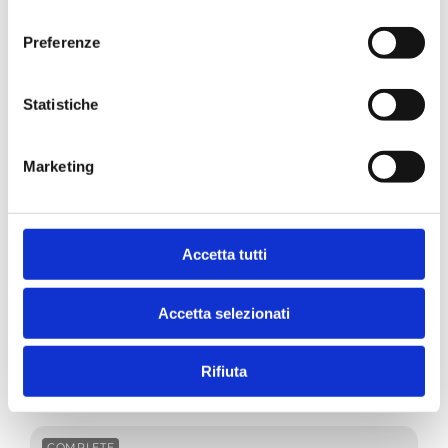
consenso
Preferenze
Statistiche
Marketing
Accetta tutti
After Dark Katze
Huhn mit Wachtelei in Pastetenform
Accetta selezionati
80g in der dose
80g
Rifiuta
COMPLETE