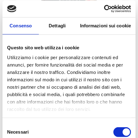
Consenso
Dettagli
Informazioni sui cookie
Questo sito web utilizza i cookie
After Dark Katze
Utilizziamo i cookie per personalizzare contenuti ed
Huhn mit Rind in Pastetenform 80g in
annunci, per fornire funzionalità dei social media e per
der dose
analizzare il nostro traffico. Condividiamo inoltre
80g
informazioni sul modo in cui utilizzi il nostro sito con i
nostri partner che si occupano di analisi dei dati web,
pubblicità e social media, i quali potrebbero combinarle
con altre informazioni che hai fornito loro o che hanno
COMPLETE
raccolto dal tuo utilizzo dei loro servizi.
Selezione
Necessari
del