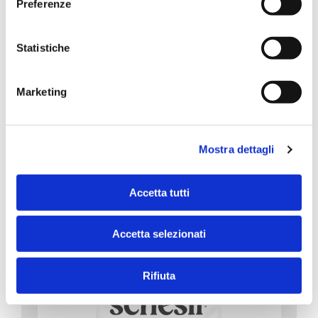
Preferenze
Statistiche
Marketing
Animal Monoprotein Formula
Huhn Beutel 1,5 kg
1.5kg
Mostra dettagli
Accetta tutti
Accetta selezionati
Rifiuta