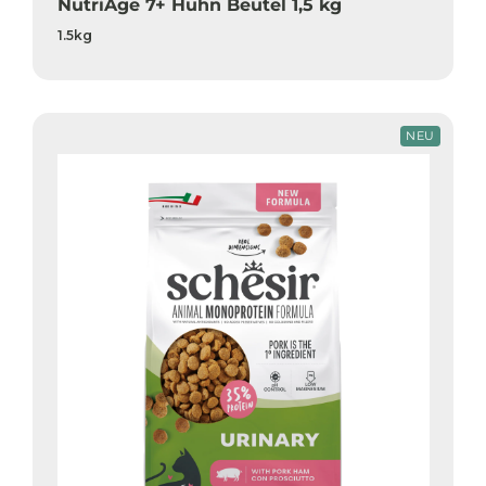
NutriAge 7+ Huhn Beutel 1,5 kg
1.5kg
NEU