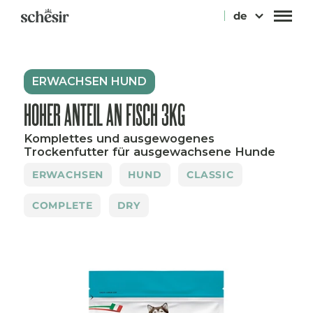
Direkt
de
zum
Inhalt
ERWACHSEN HUND
HOHER ANTEIL AN FISCH 3KG
Komplettes und ausgewogenes
Trockenfutter für ausgewachsene Hunde
ERWACHSEN
HUND
CLASSIC
COMPLETE
DRY