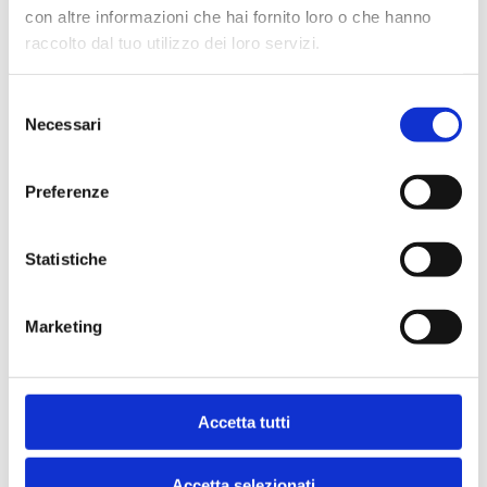
con altre informazioni che hai fornito loro o che hanno
raccolto dal tuo utilizzo dei loro servizi.
Fütterungsempfehlung
Selezione
Necessari
del
consenso
Lagerung
Preferenze
Statistiche
EIN UNTERSCHIED, DEN SIE SPÜREN
Marketing
KÖNNEN
Accetta tutti
Echte Qualität ist sofort erkennbar. Kroketten mit
echtem Fleisch als Hauptzutat, schonend
gebacken, um die Vitamine und Mineralstoffe zu
Accetta selezionati