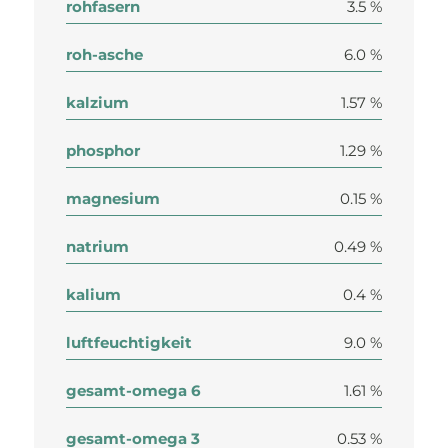
rohfasern
3.5 %
roh-asche
6.0 %
kalzium
1.57 %
phosphor
1.29 %
magnesium
0.15 %
natrium
0.49 %
kalium
0.4 %
luftfeuchtigkeit
9.0 %
gesamt-omega 6
1.61 %
gesamt-omega 3
0.53 %