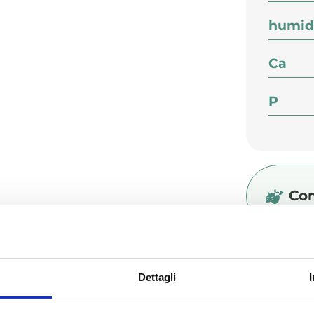
humid
Ca
P
Co
Add
Dettagli