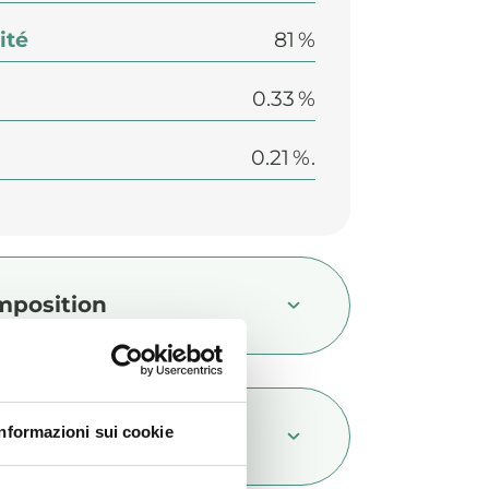
ité
81 %
0.33 %
0.21 %.
mposition
itifs nutritionnels/kg
Informazioni sui cookie