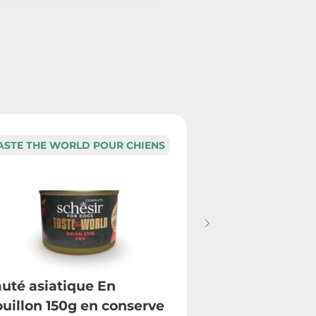
ASTE THE WORLD POUR CHIENS
TASTE THE WOR
uté asiatique En
Poulet à la p
uillon 150g en conserve
bouillon 150g