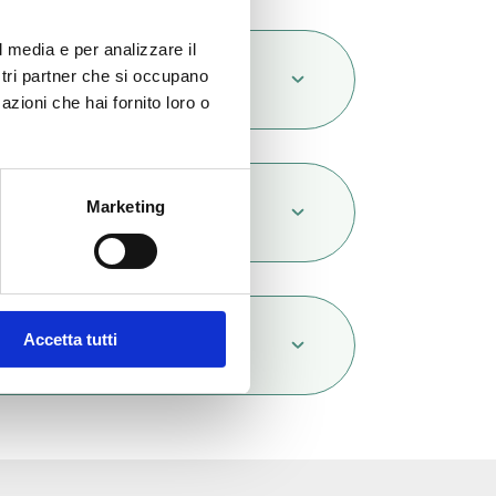
l media e per analizzare il
cription
ostri partner che si occupano
azioni che hai fornito loro o
Marketing
mentation
Accetta tutti
servation