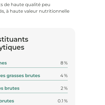
ts de haute qualité peu
s, à haute valeur nutritionnelle
tituants
ytiques
nes
8 %
es grasses brutes
4 %
s brutes
2 %
 brutes
0.1 %