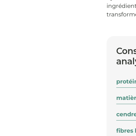
ingrédien
transformé
Cons
anal
protéi
matièr
cendre
fibres