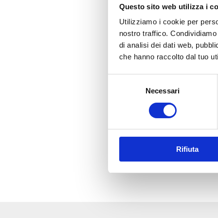
Questo sito web utilizza i c
Utilizziamo i cookie per perso
nostro traffico. Condividiamo 
di analisi dei dati web, pubbl
che hanno raccolto dal tuo uti
Selezione
Necessari
del
consenso
Rifiuta