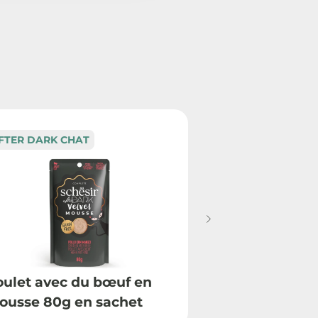
FTER DARK CHAT
AFTER DARK CH
oulet avec du bœuf en
Poulet avec d
ousse 80g en sachet
caille en mo