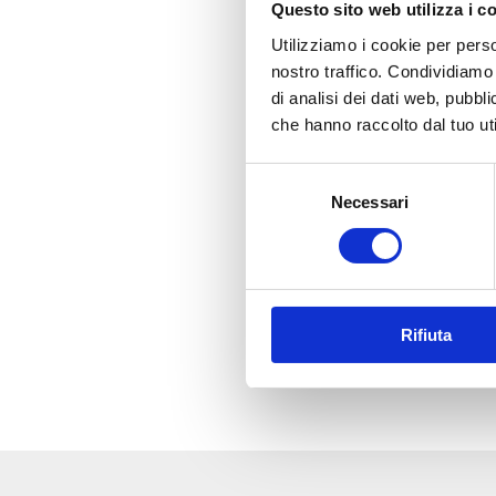
Questo sito web utilizza i c
Utilizziamo i cookie per perso
nostro traffico. Condividiamo 
di analisi dei dati web, pubbl
che hanno raccolto dal tuo uti
Selezione
Necessari
del
consenso
Rifiuta