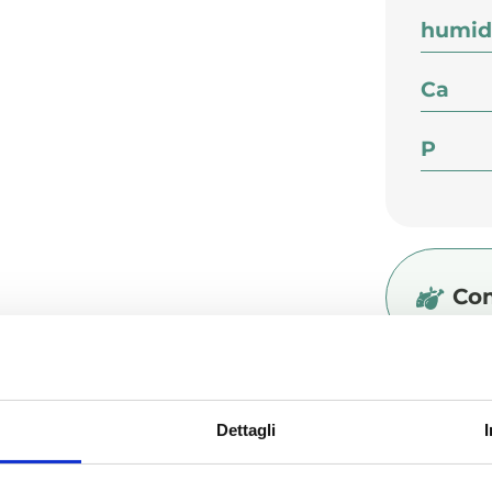
humid
Ca
P
Co
Add
Dettagli