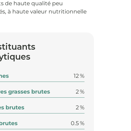
ts de haute qualité peu
s, à haute valeur nutritionnelle
tituants
ytiques
nes
12 %
es grasses brutes
2 %
s brutes
2 %
 brutes
0.5 %