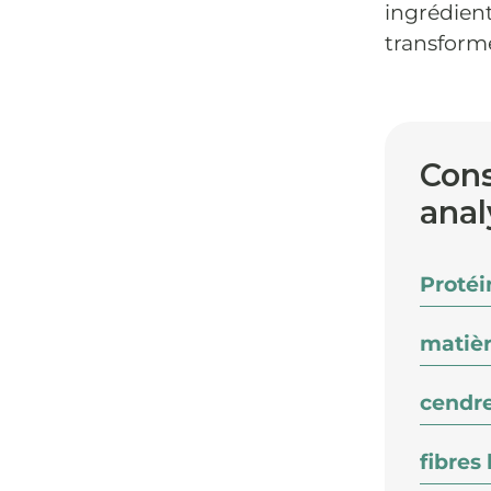
ingrédien
transformé
Cons
anal
Protéi
matièr
cendre
fibres