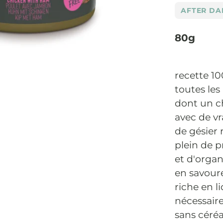
AFTER DA
80g
recette 10
toutes les
dont un c
avec de vr
de gésier 
plein de p
et d'organ
en savoure
riche en l
nécessaire
sans céréa