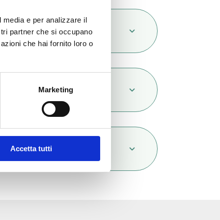
l media e per analizzare il
cription
ostri partner che si occupano
azioni che hai fornito loro o
mentation
Marketing
servation
Accetta tutti