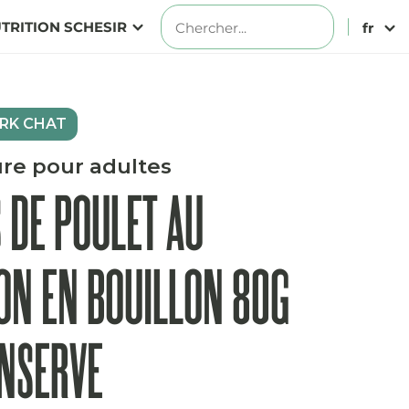
TRITION SCHESIR
fr
RK CHAT
ure pour adultes
S DE POULET AU
N EN BOUILLON 80G
NSERVE