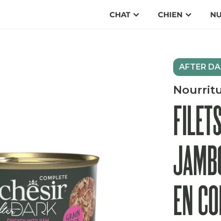
CHAT
CHIEN
NU
AFTER DA
Nourrit
FILET
JAMBO
EN CO