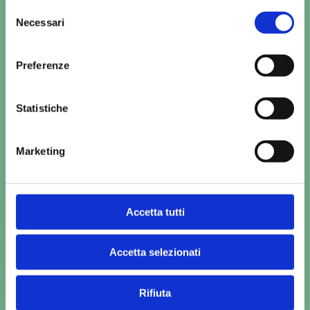
Selezione
Necessari
del
PROVA LE BOX SCHESIR
consenso
Preferenze
Trova la box più adatta al tuo pet, e scopri le
promozioni.
Statistiche
Prova Schesir
Marketing
Accetta tutti
Accetta selezionati
Rifiuta