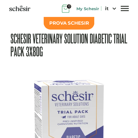
Salta
0
it
My Schesir
al
contenuto
PROVA SCHESIR
SCHESIR VETERINARY SOLUTION DIABETIC TRIAL
PACK 3X80G