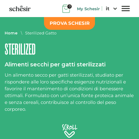
Salta
0
it
My Schesir
al
contenuto
PROVA SCHESIR
Home
\
Sterilized Gatto
STERILIZED
Alimenti secchi per gatti sterilizzati
Un alimento secco per gatti sterilizzati, studiato per
rispondere alle loro specifiche esigenze nutrizionali e
favorire il mantenimento di condizioni di benessere
ottimali. Formulato con un’unica fonte proteica animale
e senza cereali, contribuisce al controllo del peso
corporeo.
Scroll