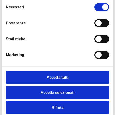
Selezione
Necessari
del
consenso
Preferenze
Statistiche
Marketing
Sterilized Gatto
Accetta tutti
Sterilized Pesce 1,5kg
1.5kg
Accetta selezionati
Rifiuta
NOVITÀ