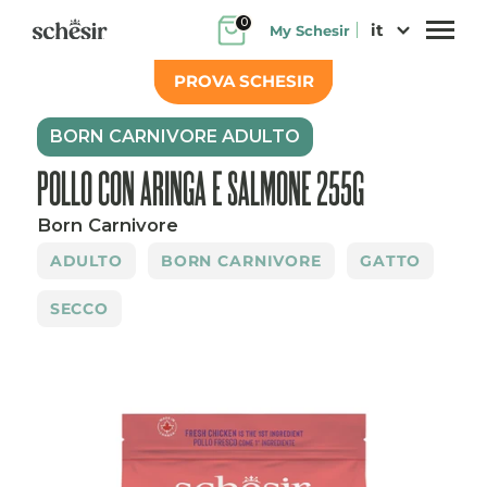
Salta
0
it
My Schesir
al
contenuto
PROVA SCHESIR
BORN CARNIVORE ADULTO
POLLO CON ARINGA E SALMONE 255G
Born Carnivore
ADULTO
BORN CARNIVORE
GATTO
SECCO