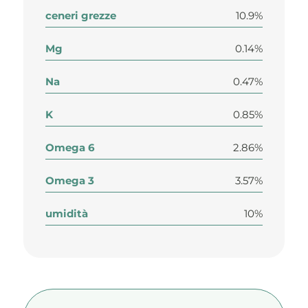
ceneri grezze
10.9%
Mg
0.14%
Na
0.47%
K
0.85%
Omega 6
2.86%
Omega 3
3.57%
umidità
10%