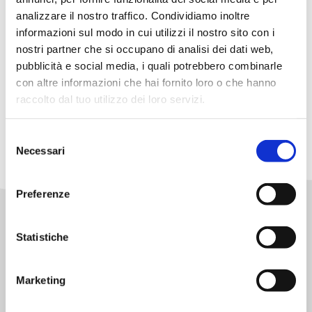
analizzare il nostro traffico. Condividiamo inoltre
informazioni sul modo in cui utilizzi il nostro sito con i
nostri partner che si occupano di analisi dei dati web,
pubblicità e social media, i quali potrebbero combinarle
con altre informazioni che hai fornito loro o che hanno
raccolto dal tuo utilizzo dei loro servizi.
Selezione
Necessari
del
consenso
Preferenze
POTREBBE INTERESSARTI ANCHE
Statistiche
Marketing
BORN CARNIVORE ADULTO