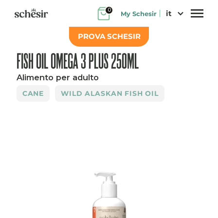
Salta
0
it
My Schesir
al
contenuto
PROVA SCHESIR
FISH OIL OMEGA 3 PLUS 250ML
Alimento per adulto
CANE
WILD ALASKAN FISH OIL