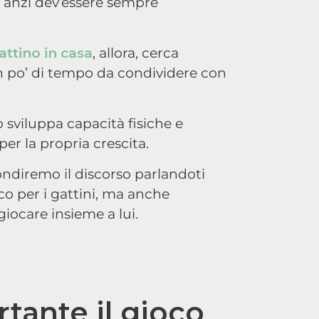
 anzi dev’essere sempre
attino in casa
, allora, cerca
n po’ di tempo da condividere con
io sviluppa capacità fisiche e
er la propria crescita.
fondiremo il discorso parlandoti
co per i gattini, ma anche
iocare insieme a lui.
tante il gioco