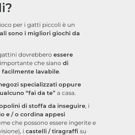
li?
ioco per i gatti piccoli è un
li sono i migliori giochi da
 gattini dovrebbero
essere
È importante che siano
di
e facilmente lavabile
.
 negozi specializzati oppure
qualcuno “fai da te”
a casa.
opolini di stoffa da inseguire
, i
o e / o cordina appesi
ume che possono essere ingerite e
isione), i
castelli / tiragraffi
su