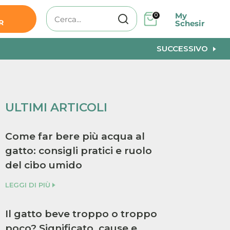
My
0
R
Schesir
SUCCESSIVO
ULTIMI ARTICOLI
Come far bere più acqua al
gatto: consigli pratici e ruolo
del cibo umido
LEGGI DI PIÙ
Il gatto beve troppo o troppo
poco? Significato, cause e