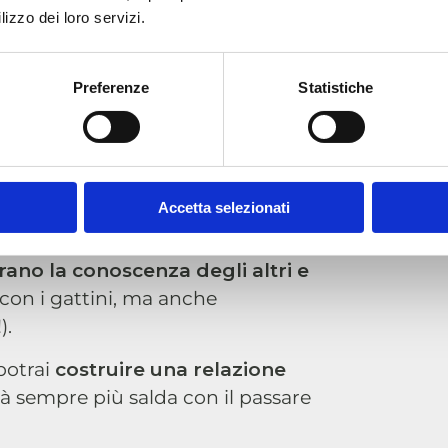
ive e predatorie
.
lizzo dei loro servizi.
 piccoli come
Preferenze
Statistiche
alizzazione del
Accetta selezionati
o sociale svolto dal gioco
.
rano la conoscenza degli altri e
con i gattini, ma anche
).
potrai
costruire una relazione
à sempre più salda con il passare