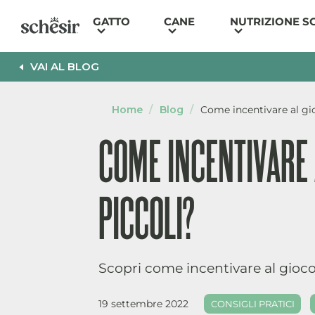
Salta
GATTO
CANE
NUTRIZIONE S
al
contenuto
VAI AL BLOG
Home
/
Blog
/
Come incentivare al gio
COME INCENTIVARE A
PICCOLI?
Scopri come incentivare al gioco i
19 settembre 2022
CONSIGLI PRATICI