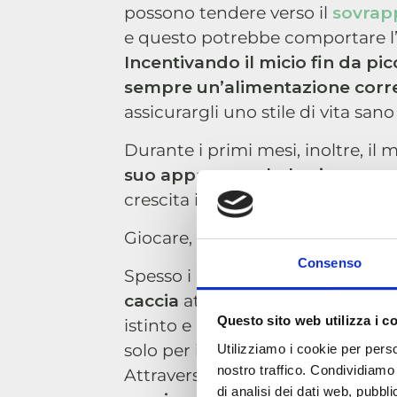
possono tendere verso il
sovrap
e questo potrebbe comportare l’i
Incentivando il micio fin da pi
sempre un’alimentazione corret
assicurargli uno stile di vita sano
Durante i primi mesi, inoltre, il 
suo apparato scheletrico e mu
crescita in salute.
Giocare, inoltre, è un important
Consenso
Spesso i giochi dei gattini sono
v
caccia
attraverso le quali il mici
Questo sito web utilizza i c
istinto e
impara letteralmente a
solo per i gatti che vivono all’es
Utilizziamo i cookie per perso
nostro traffico. Condividiamo 
Attraverso il gioco, infatti,
il tuo 
di analisi dei dati web, pubbl