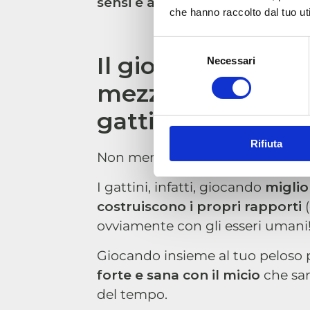
sensi e acquisirà abilità difens
che hanno raccolto dal tuo uti
Selezione
Il gioco per gatti
Necessari
del
consenso
mezzo per la soci
gattino
Rifiuta
Non meno importante è
il ruol
I gattini, infatti, giocando
miglio
costruiscono i propri rapporti
(
ovviamente con gli esseri umani!
Giocando insieme al tuo peloso 
forte e sana con il micio
che sar
del tempo.