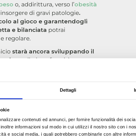
peso
o, addirittura, verso l’
obesità
nsorgere di gravi patologie
.
ccolo al gioco e garantendogli
ta e bilanciata
potrai
 e regolare.
micio
starà ancora sviluppando il
scolare
e il gioco favorirà una
issimo
stimolo mentale
.
Dettagli
ere e proprie simulazioni di
o si lascia guidare dal proprio
ookie
 vivere
. Questo è importante non
terno, ma anche per i mici di casa.
nalizzare contenuti ed annunci, per fornire funzionalità dei socia
inoltre informazioni sul modo in cui utilizzi il nostro sito con i n
piccolo felino affinerà i propri
icità e social media, i quali potrebbero combinarle con altre inform