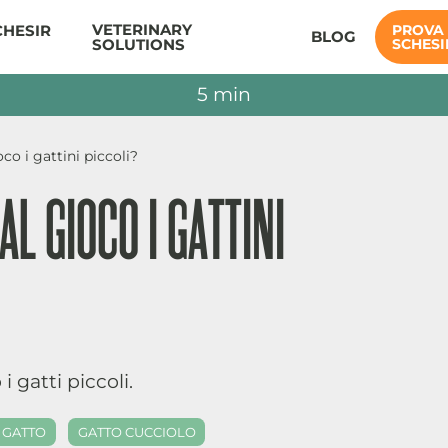
VETERINARY
PROVA
CHESIR
BLOG
SOLUTIONS
SCHESI
5 min
co i gattini piccoli?
L GIOCO I GATTINI
 gatti piccoli.
GATTO
GATTO CUCCIOLO