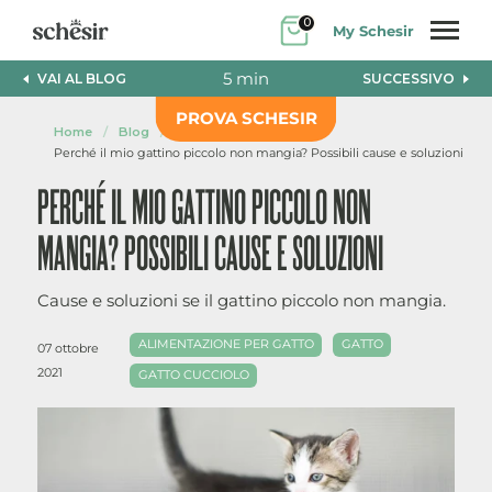
Salta
0
My Schesir
al
contenuto
5 min
VAI AL BLOG
SUCCESSIVO
PROVA SCHESIR
Home
/
Blog
/
Perché il mio gattino piccolo non mangia? Possibili cause e soluzioni
PERCHÉ IL MIO GATTINO PICCOLO NON
MANGIA? POSSIBILI CAUSE E SOLUZIONI
Cause e soluzioni se il gattino piccolo non mangia.
ALIMENTAZIONE PER GATTO
GATTO
07 ottobre
2021
GATTO CUCCIOLO