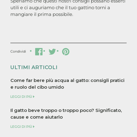
Speriamo che questi nostri consigli possano esserti
utili e ci auguriamo che il tuo gattino torni a
mangiare il prima possibile.
Condividi
Condividi
Condividi
Condividi
su
su
su
Facebook
Twitter
Pinterest
ULTIMI ARTICOLI
Come far bere più acqua al gatto: consigli pratici
e ruolo del cibo umido
LEGGI DI PIÙ
Il gatto beve troppo o troppo poco? Significato,
cause e come aiutarlo
LEGGI DI PIÙ