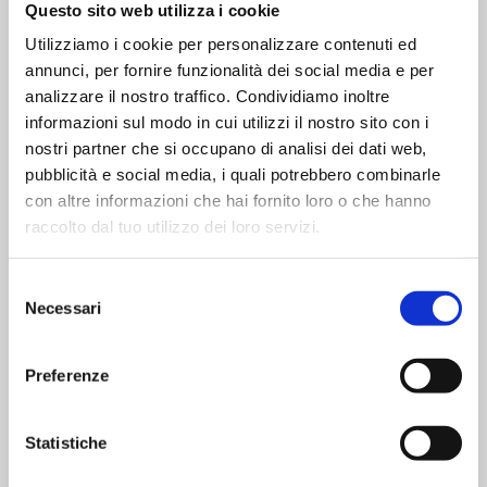
Questo sito web utilizza i cookie
Se il gattino è appena arrivato a casa
non
Utilizziamo i cookie per personalizzare contenuti ed
preoccuparti subito se non mangia:
potrebbe
annunci, per fornire funzionalità dei social media e per
solamente
essere frastornato e smarrito
da tutto
analizzare il nostro traffico. Condividiamo inoltre
ciò che di nuovo lo circonda.
informazioni sul modo in cui utilizzi il nostro sito con i
Hai pensato a predisporre un ambiente
nostri partner che si occupano di analisi dei dati web,
confortevole e a preparare una zona tranquilla
pubblicità e social media, i quali potrebbero combinarle
dove il micio possa sentirsi sereno e al sicuro?
con altre informazioni che hai fornito loro o che hanno
Vedrai che non passerà molto prima che riprenda a
raccolto dal tuo utilizzo dei loro servizi.
mangiare!
Un altro fattore di disagio che può portare il gatto
Selezione
a non cibarsi potrebbe essere la
presenza di altri
Necessari
del
animali
.
consenso
Se il micio è timido, prova a dargli la pappa in un
Preferenze
luogo sicuro e appartato dove possa mangiare
senza ansie.
Statistiche