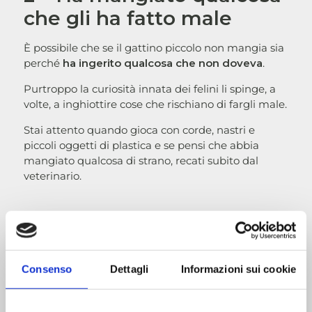
che gli ha fatto male
È possibile che se il gattino piccolo non mangia sia
perché
ha ingerito qualcosa che non doveva
.
Purtroppo la curiosità innata dei felini li spinge, a
volte, a inghiottire cose che rischiano di fargli male.
Stai attento quando gioca con corde, nastri e
piccoli oggetti di plastica e se pensi che abbia
mangiato qualcosa di strano, recati subito dal
veterinario.
3 – Potrebbe non sentirsi
a suo agio
Consenso
Dettagli
Informazioni sui cookie
I gatti, si sa, sono
animali molto sensibili ed
emotivi
e spesso il non mangiare è il segnale di un
disagio che il micio sta vivendo.